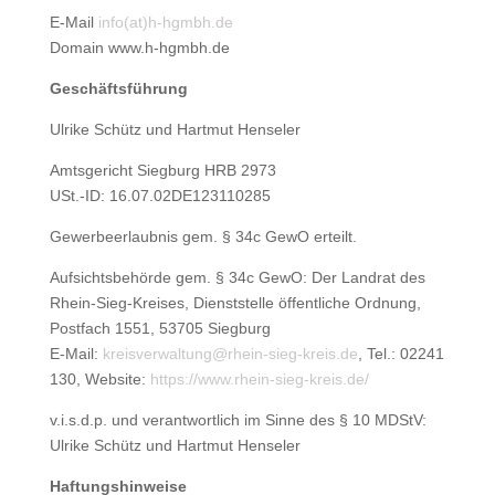
E-Mail
info(at)h-hgmbh.de
Domain www.h-hgmbh.de
Geschäftsführung
Ulrike Schütz und Hartmut Henseler
Amtsgericht Siegburg HRB 2973
USt.-ID: 16.07.02DE123110285
Gewerbeerlaubnis gem. § 34c GewO erteilt.
Aufsichtsbehörde gem. § 34c GewO: Der Landrat des
Rhein-Sieg-Kreises, Dienststelle öffentliche Ordnung,
Postfach 1551, 53705 Siegburg
E-Mail:
kreisverwaltung@rhein-sieg-kreis.de
, Tel.: 02241
130, Website:
https://www.rhein-sieg-kreis.de/
v.i.s.d.p. und verantwortlich im Sinne des § 10 MDStV:
Ulrike Schütz und Hartmut Henseler
Haftungshinweise